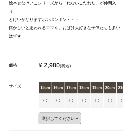
絵本せなけいこシリーズから「ねないこだれだ」が仲間入
り！
とけいがなりますボンボンボン・・・
懐かしいと思われるママや、おばけ大好きな子供たちも多い
はず★
¥ 2,980
価格
(税込)
サイズ
15cm
16cm
17cm
18cm
19cm
20cm
21cm
◯
◯
◯
◯
◯
◯
◯