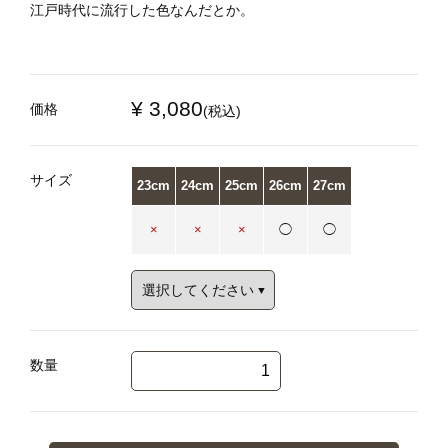
江戸時代に流行した色なんだとか。
¥ 3,080
価格
(税込)
サイズ
23cm
24cm
25cm
26cm
27cm
×
×
×
◯
◯
数量