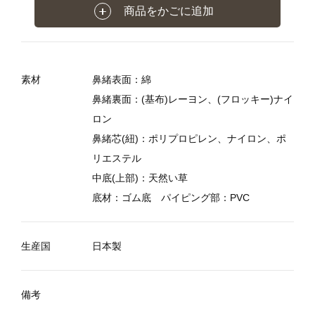
商品をかごに追加
素材
鼻緒表面：綿
鼻緒裏面：(基布)レーヨン、(フロッキー)ナイ
ロン
鼻緒芯(紐)：ポリプロピレン、ナイロン、ポ
リエステル
中底(上部)：天然い草
底材：ゴム底 パイピング部：PVC
生産国
日本製
備考